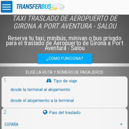
TAXI TRASLADO DE AEROPUERTO DE
GIRONA A PORT AVENTURA - SALOU
Reserva tu taxi, minibús, minivan o bus privado
para el traslado de Aeropuerto de Girona a Port
Aventura - Salou
¿COMO FUNCIONA?
ELIGE LA RUTA Y NÚMERO DE PASAJEROS
1
Tipo de viaje
desde la terminal al alojamiento
desde el alojamiento a la terminal
2
Pais del traslado
ESPAÑA